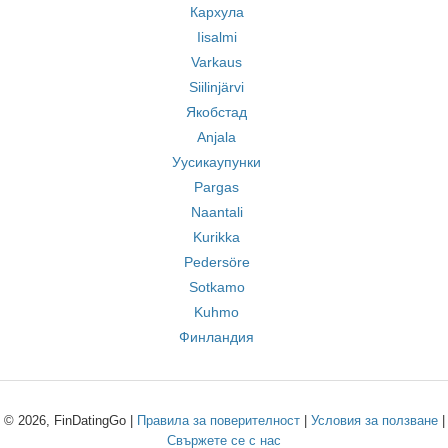
Кархула
Iisalmi
Varkaus
Siilinjärvi
Якобстад
Anjala
Уусикаупунки
Pargas
Naantali
Kurikka
Pedersöre
Sotkamo
Kuhmo
Финландия
© 2026, FinDatingGo |
Правила за поверителност
|
Условия за ползване
|
Свържете се с нас