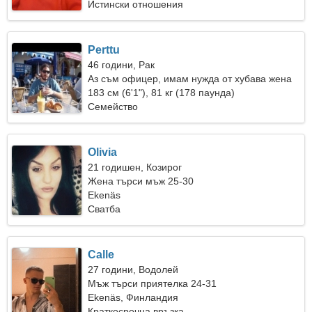
Истински отношения
Perttu
46 години, Рак
Аз съм офицер, имам нужда от хубава жена
183 см (6'1"), 81 кг (178 паунда)
Семейство
Olivia
21 годишен, Козирог
Жена търси мъж 25-30
Ekenäs
Сватба
Calle
27 години, Водолей
Мъж търси приятелка 24-31
Ekenäs, Финландия
Краткосрочна връзка