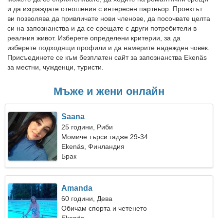
и да изграждате отношения с интересен партньор. Проектът
ви позволява да привличате нови членове, да посочвате целта
си на запознанства и да се срещате с други потребители в
реалния живот. Изберете определени критерии, за да
изберете подходящи профили и да намерите надежден човек.
Присъединете се към безплатен сайт за запознанства Ekenäs
за местни, чужденци, туристи.
Мъже и жени онлайн
Saana
25 години, Риби
Момиче търси гадже 29-34
Ekenäs, Финландия
Брак
Amanda
60 години, Дева
Обичам спорта и четенето