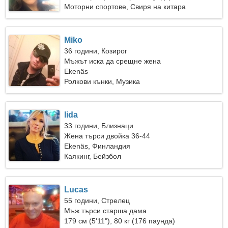
Моторни спортове, Свиря на китара
Miko
36 години, Козирог
Мъжът иска да срещне жена
Ekenäs
Ролкови кънки, Музика
Iida
33 години, Близнаци
Жена търси двойка 36-44
Ekenäs, Финландия
Каякинг, Бейзбол
Lucas
55 години, Стрелец
Мъж търси старша дама
179 см (5'11"), 80 кг (176 паунда)