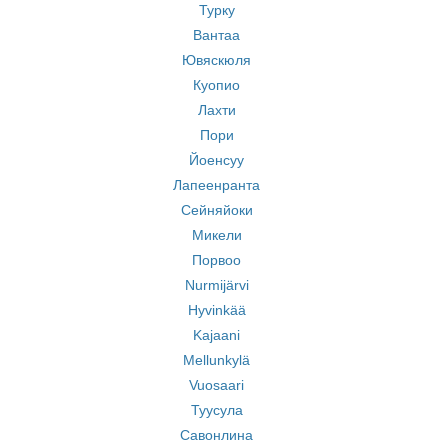
Турку
Вантаа
Ювяскюля
Куопио
Лахти
Пори
Йоенсуу
Лапеенранта
Сейняйоки
Микели
Порвоо
Nurmijärvi
Hyvinkää
Kajaani
Mellunkylä
Vuosaari
Туусула
Савонлина