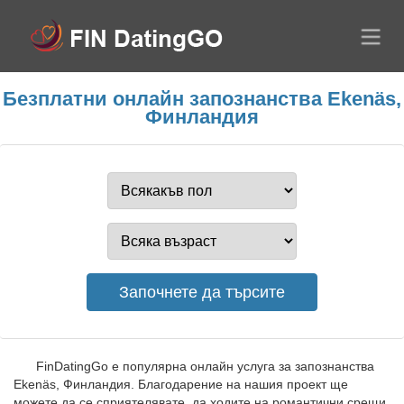
Безплатни онлайн запознанства Ekenäs,
Финландия
FinDatingGo е популярна онлайн услуга за запознанства
Ekenäs, Финландия. Благодарение на нашия проект ще
можете да се сприятелявате, да ходите на романтични срещи