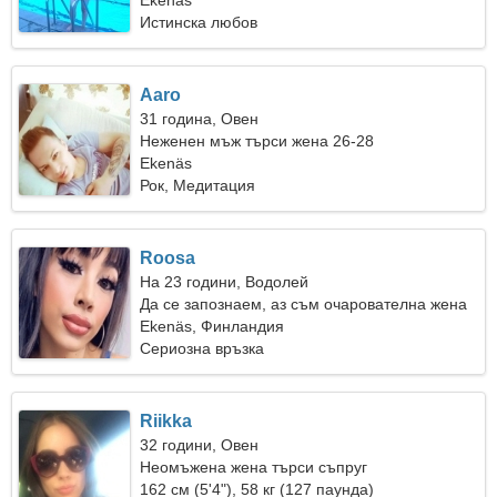
Ekenäs
Истинска любов
Aaro
31 година, Овен
Неженен мъж търси жена 26-28
Ekenäs
Рок, Медитация
Roosa
На 23 години, Водолей
Да се запознаем, аз съм очарователна жена
Ekenäs, Финландия
Сериозна връзка
Riikka
32 години, Овен
Неомъжена жена търси съпруг
162 см (5'4"), 58 кг (127 паунда)