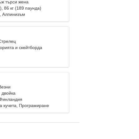
ж търси жена
), 86 кг (189 паунда)
, Алпинизъм
 Стрелец
орията и скейтборда
Везни
 двойка
, Финландия
а кучета, Програмиране