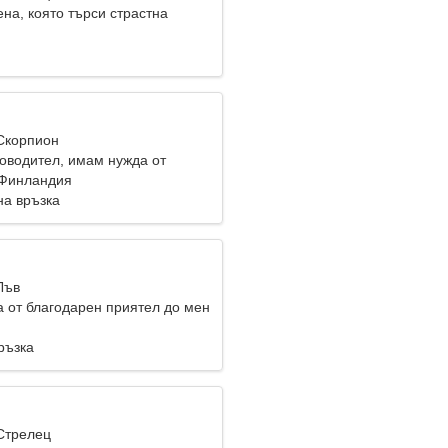
на, която търси страстна
 Скорпион
товодител, имам нужда от
жена
, Финландия
на връзка
Лъв
 от благодарен приятел до мен
ръзка
 Стрелец