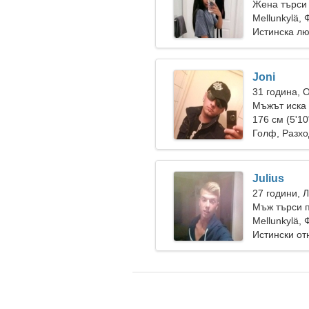
Жена търси
Mellunkylä,
Истинска л
Joni
31 година, 
Мъжът иска
176 см (5'10
Голф, Разхо
Julius
27 години, 
Мъж търси п
Mellunkylä,
Истински о