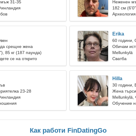
 мъж 31-35
Неженен мъ
 Финландия
182 см (6'0"
юбов
Археология
Erika
Овен
60 години,
 да срещне жена
Обичам ист
"), 85 кг (187 паунда)
Mellunkylä
дете се на открито
Сватба
Hilla
Лъв
30 години, 
риятелка 23-28
Жена търси
 Финландия
Mellunkylä
тношения
Обучение н
Как работи FinDatingGo