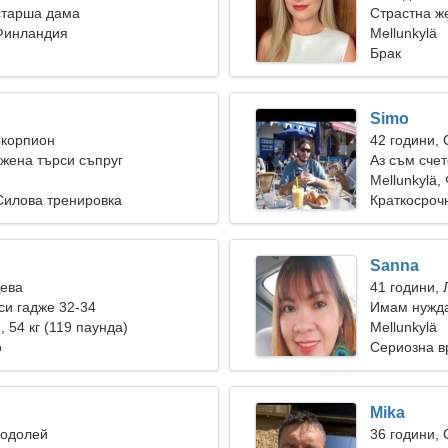
старша дама
Страстна же
 Финландия
връзка
Mellunkylä
Брак
Simo
Скорпион
42 години,
жена търси съпруг
Аз съм сче
прекрасна 
Mellunkylä
Силова тренировка
Краткосроч
Sanna
Дева
41 години, 
и гадже 32-34
Имам нужда
), 54 кг (119 паунда)
Mellunkylä
о
Сериозна в
Mika
Водолей
36 години,