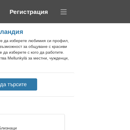
Регистрация
нландия
ете да изберете любимия си профил,
 възможност за общуване с красиви
 да изберете с кого да работите.
ва Mellunkylä за местни, чужденци,
 Близнаци