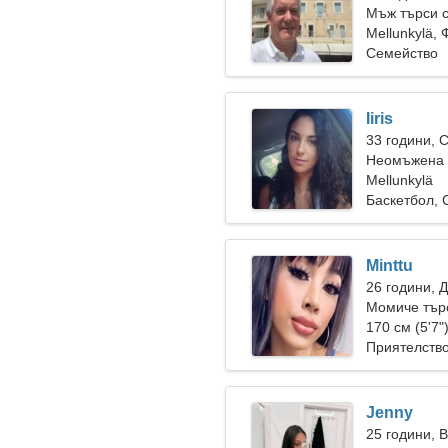
Мъж търси 
Mellunkylä,
Семейство
Iiris
33 години, 
Неомъжена 
Mellunkylä
Баскетбол, 
Minttu
26 години, 
Момиче търс
170 см (5'7"
Приятелств
Jenny
25 години, 