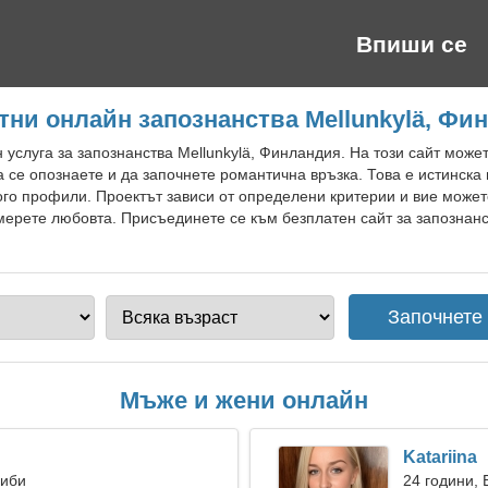
Впиши се
тни онлайн запознанства Mellunkylä, Фи
 услуга за запознанства Mellunkylä, Финландия. На този сайт мож
 се опознаете и да започнете романтична връзка. Това е истинска
ого профили. Проектът зависи от определени критерии и вие можете
ерете любовта. Присъединете се към безплатен сайт за запознанст
Мъже и жени онлайн
Katariina
Риби
24 години,