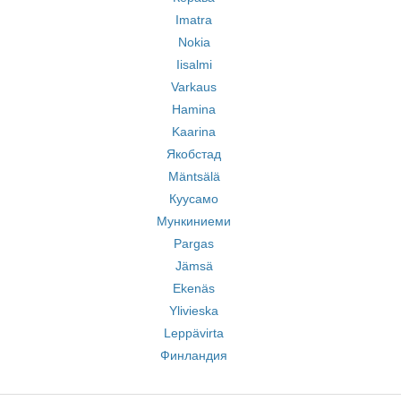
Imatra
Nokia
Iisalmi
Varkaus
Hamina
Kaarina
Якобстад
Mäntsälä
Куусамо
Мункиниеми
Pargas
Jämsä
Ekenäs
Ylivieska
Leppävirta
Финландия