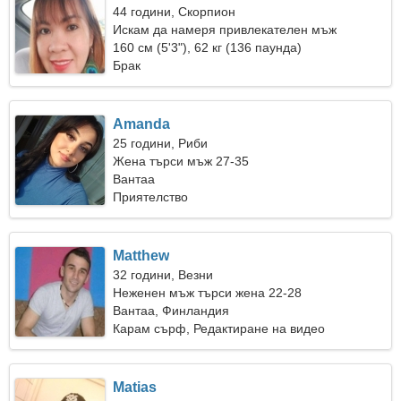
44 години, Скорпион
Искам да намеря привлекателен мъж
160 см (5'3"), 62 кг (136 паунда)
Брак
Amanda
25 години, Риби
Жена търси мъж 27-35
Вантаа
Приятелство
Matthew
32 години, Везни
Неженен мъж търси жена 22-28
Вантаа, Финландия
Карам сърф, Редактиране на видео
Matias