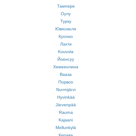
Тампере
Оулу
Турку
Ювяскюля
Куопио
Лахти
Kouvola
Йоенсуу
Хемеенлина
Вааза
Порвоо
Nurmijärvi
Hyvinkää
Järvenpää
Rauma
Kajaani
Mellunkylä
Керава