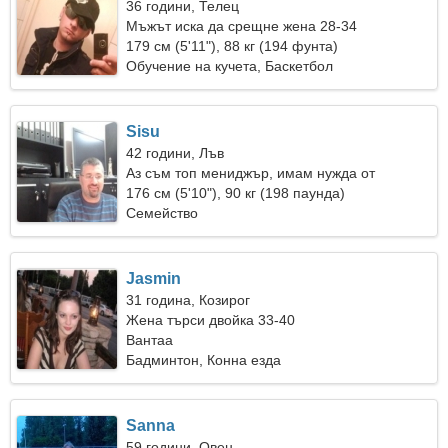
36 години, Телец
Мъжът иска да срещне жена 28-34
179 см (5'11"), 88 кг (194 фунта)
Обучение на кучета, Баскетбол
Sisu
42 години, Лъв
Аз съм топ мениджър, имам нужда от
привлекателна жена
176 см (5'10"), 90 кг (198 паунда)
Семейство
Jasmin
31 година, Козирог
Жена търси двойка 33-40
Вантаа
Бадминтон, Конна езда
Sanna
59 години, Овен