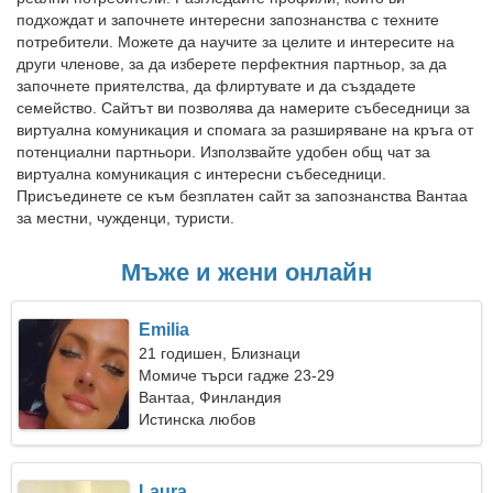
подхождат и започнете интересни запознанства с техните
потребители. Можете да научите за целите и интересите на
други членове, за да изберете перфектния партньор, за да
започнете приятелства, да флиртувате и да създадете
семейство. Сайтът ви позволява да намерите събеседници за
виртуална комуникация и спомага за разширяване на кръга от
потенциални партньори. Използвайте удобен общ чат за
виртуална комуникация с интересни събеседници.
Присъединете се към безплатен сайт за запознанства Вантаа
за местни, чужденци, туристи.
Мъже и жени онлайн
Emilia
21 годишен, Близнаци
Момиче търси гадже 23-29
Вантаа, Финландия
Истинска любов
Laura