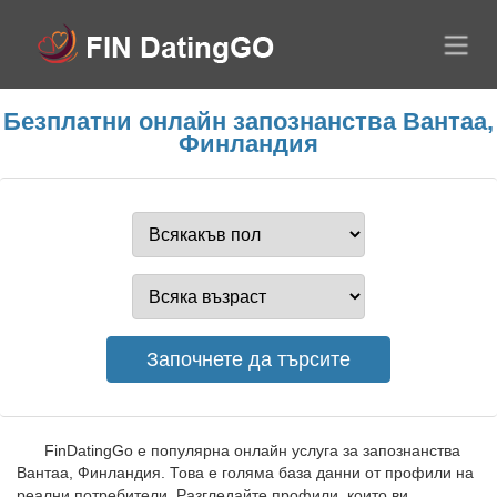
Безплатни онлайн запознанства Вантаа,
Финландия
FinDatingGo е популярна онлайн услуга за запознанства
Вантаа, Финландия. Това е голяма база данни от профили на
реални потребители. Разгледайте профили, които ви