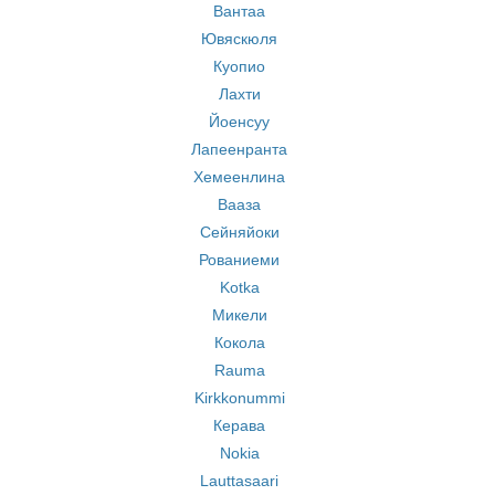
Вантаа
Ювяскюля
Куопио
Лахти
Йоенсуу
Лапеенранта
Хемеенлина
Вааза
Сейняйоки
Рованиеми
Kotka
Микели
Кокола
Rauma
Kirkkonummi
Керава
Nokia
Lauttasaari