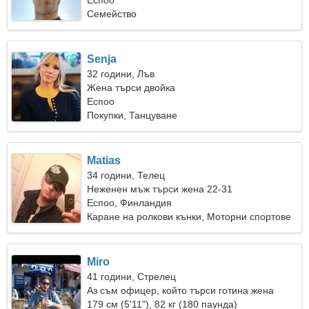
Еспоо
Семейство
Senja
32 години, Лъв
Жена търси двойка
Еспоо
Покупки, Танцуване
Matias
34 години, Телец
Неженен мъж търси жена 22-31
Еспоо, Финландия
Каране на ролкови кънки, Моторни спортове
Miro
41 години, Стрелец
Аз съм офицер, който търси готина жена
179 см (5'11"), 82 кг (180 паунда)