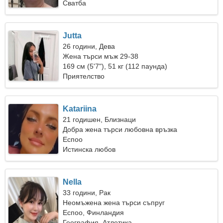
Сватба
Jutta
26 години, Дева
Жена търси мъж 29-38
169 см (5'7"), 51 кг (112 паунда)
Приятелство
Katariina
21 годишен, Близнаци
Добра жена търси любовна връзка
Еспоо
Истинска любов
Nella
33 години, Рак
Неомъжена жена търси съпруг
Еспоо, Финландия
География, Атлетика