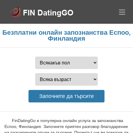
Безплатни онлайн запознанства Еспоо,
Финландия
FinDatingGo е популярна онлайн услуга за запознанства
Еспоо, Финландия. Започнете приятен разговор благодарение
на разширените опции за търсене. Проектът ще ви помогне да