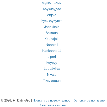
Мункиниеми
Хаукипудас
Anjala
Уусикаупунки
Janakkala
Вамала
Kauhajoki
Naantali
Kankaanpää
Liperi
Кеуруу
Leppävirta
Nivala
Финландия
© 2026, FinDatingGo |
Правила за поверителност
|
Условия за ползване
|
Свържете се с нас