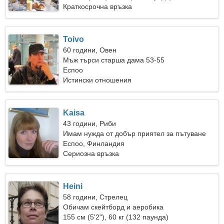
Краткосрочна връзка
Toivo
60 години, Овен
Мъж търси старша дама 53-55
Еспоо
Истински отношения
Kaisa
43 години, Риби
Имам нужда от добър приятел за пътуване
Еспоо, Финландия
Сериозна връзка
Heini
58 години, Стрелец
Обичам скейтборд и аеробика
155 см (5'2"), 60 кг (132 паунда)