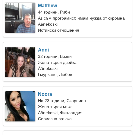
Matthew
44 години, Риби
Аз съм програмист, имам нужда от скромна
жена
Äänekoski
Истински отношения
Anni
32 години, Везни
Жена търси двойка
Äänekoski
Гмуркане, Любов
Noora
На 23 години, Скорпион
Жена търси мъж
Äänekoski, Финландия
Сериозна връзка