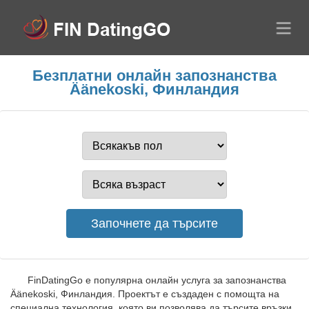
Безплатни онлайн запознанства
Äänekoski, Финландия
FinDatingGo е популярна онлайн услуга за запознанства
Äänekoski, Финландия. Проектът е създаден с помощта на
специална технология, която ви позволява да търсите връзки