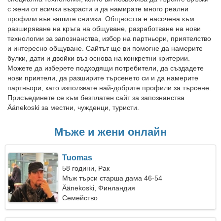
с жени от всички възрасти и да намирате много реални
профили във вашите снимки. Общността е насочена към
разширяване на кръга на общуване, разработване на нови
технологии за запознанства, избор на партньори, приятелство
и интересно общуване. Сайтът ще ви помогне да намерите
булки, дати и двойки въз основа на конкретни критерии.
Можете да изберете подходящи потребители, да създадете
нови приятели, да разширите търсенето си и да намерите
партньори, като използвате най-добрите профили за търсене.
Присъединете се към безплатен сайт за запознанства
Äänekoski за местни, чужденци, туристи.
Мъже и жени онлайн
Tuomas
58 години, Рак
Мъж търси старша дама 46-54
Äänekoski, Финландия
Семейство