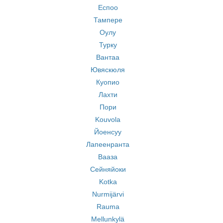
Еспоо
Тампере
Оулу
Турку
Вантаа
Ювяскюля
Куопио
Лахти
Пори
Kouvola
Йоенсуу
Лапеенранта
Вааза
Сейняйоки
Kotka
Nurmijärvi
Rauma
Mellunkylä