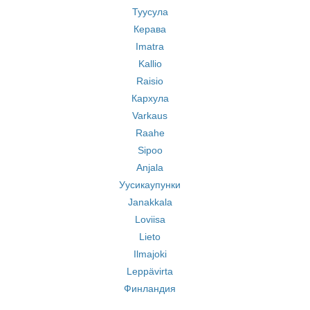
Туусула
Керава
Imatra
Kallio
Raisio
Кархула
Varkaus
Raahe
Sipoo
Anjala
Уусикаупунки
Janakkala
Loviisa
Lieto
Ilmajoki
Leppävirta
Финландия