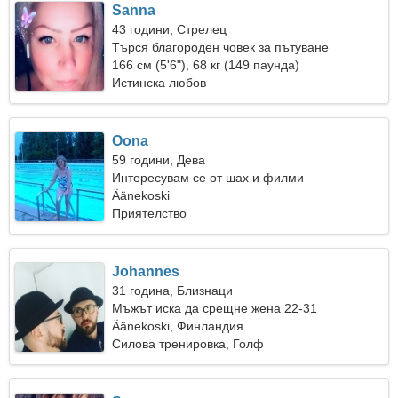
Sanna
43 години, Стрелец
Търся благороден човек за пътуване
166 см (5'6"), 68 кг (149 паунда)
Истинска любов
Oona
59 години, Дева
Интересувам се от шах и филми
Äänekoski
Приятелство
Johannes
31 година, Близнаци
Мъжът иска да срещне жена 22-31
Äänekoski, Финландия
Силова тренировка, Голф