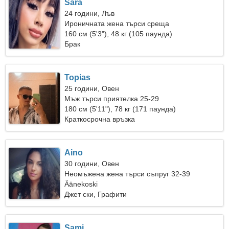
Sara
24 години, Лъв
Ироничната жена търси среща
160 см (5'3"), 48 кг (105 паунда)
Брак
Topias
25 години, Овен
Мъж търси приятелка 25-29
180 см (5'11"), 78 кг (171 паунда)
Краткосрочна връзка
Aino
30 години, Овен
Неомъжена жена търси съпруг 32-39
Äänekoski
Джет ски, Графити
Sami