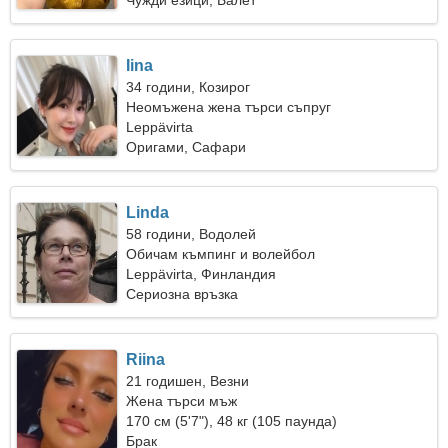
Чужди езици, Балет
Iina
34 години, Козирог
Неомъжена жена търси съпруг
Leppävirta
Оригами, Сафари
Linda
58 години, Водолей
Обичам къмпинг и волейбол
Leppävirta, Финландия
Сериозна връзка
Riina
21 годишен, Везни
Жена търси мъж
170 см (5'7"), 48 кг (105 паунда)
Брак