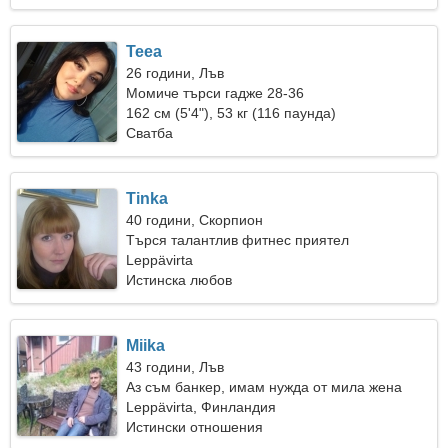
Teea
26 години, Лъв
Момиче търси гадже 28-36
162 см (5'4"), 53 кг (116 паунда)
Сватба
Tinka
40 години, Скорпион
Търся талантлив фитнес приятел
Leppävirta
Истинска любов
Miika
43 години, Лъв
Аз съм банкер, имам нужда от мила жена
Leppävirta, Финландия
Истински отношения