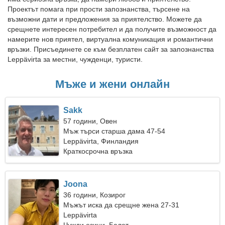
Проектът помага при прости запознанства, търсене на
възможни дати и предложения за приятелство. Можете да
срещнете интересен потребител и да получите възможност да
намерите нов приятел, виртуална комуникация и романтични
връзки. Присъединете се към безплатен сайт за запознанства
Leppävirta за местни, чужденци, туристи.
Мъже и жени онлайн
Sakk
57 години, Овен
Мъж търси старша дама 47-54
Leppävirta, Финландия
Краткосрочна връзка
Joona
36 години, Козирог
Мъжът иска да срещне жена 27-31
Leppävirta