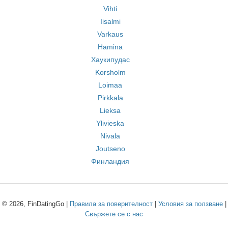
Vihti
Iisalmi
Varkaus
Hamina
Хаукипудас
Korsholm
Loimaa
Pirkkala
Lieksa
Ylivieska
Nivala
Joutseno
Финландия
© 2026, FinDatingGo |
Правила за поверителност
|
Условия за ползване
|
Свържете се с нас