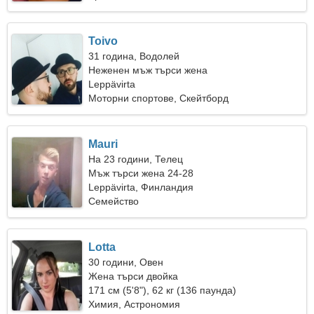
Toivo
31 година, Водолей
Неженен мъж търси жена
Leppävirta
Моторни спортове, Скейтборд
Mauri
На 23 години, Телец
Мъж търси жена 24-28
Leppävirta, Финландия
Семейство
Lotta
30 години, Овен
Жена търси двойка
171 см (5'8"), 62 кг (136 паунда)
Химия, Астрономия