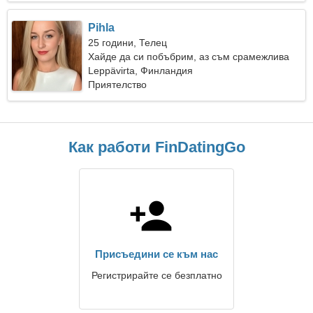
Pihla
25 години, Телец
Хайде да си побъбрим, аз съм срамежлива
жена
Leppävirta, Финландия
Приятелство
Как работи FinDatingGo
Присъедини се към нас
Регистрирайте се безплатно