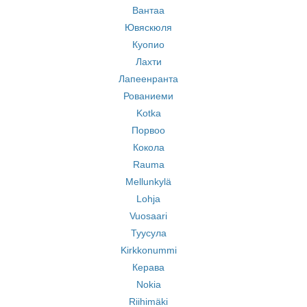
Вантаа
Ювяскюля
Куопио
Лахти
Лапеенранта
Рованиеми
Kotka
Порвоо
Кокола
Rauma
Mellunkylä
Lohja
Vuosaari
Туусула
Kirkkonummi
Керава
Nokia
Riihimäki