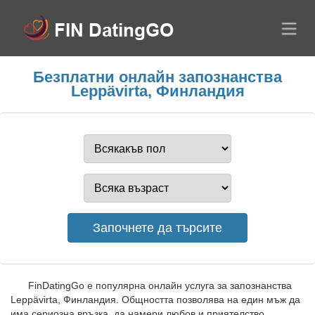
Безплатни онлайн запознанства
Leppävirta, Финландия
FinDatingGo е популярна онлайн услуга за запознанства
Leppävirta, Финландия. Общността позволява на един мъж да
има сериозна връзка, да намери любов и приятелство.