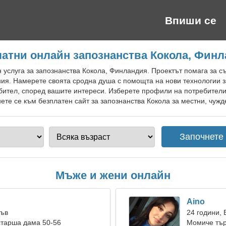
Впиши се
атни онлайн запознанства Кокола, Фин
 услуга за запознанства Кокола, Финландия. Проектът помага за с
ия. Намерете своята сродна душа с помощта на нови технологии з
ител, според вашите интереси. Изберете профили на потребители 
те се към безплатен сайт за запознанства Кокола за местни, чужде
Мъже и жени онлайн
Aino
Лъв
24 години,
старша дама 50-56
Момиче тър