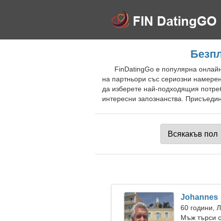
Безпл
FinDatingGo е популярна онлайн
на партньори със сериозни намерен
да изберете най-подходящия потреб
интересни запознанства. Присъедине
Johannes
60 години, 
Мъж търси 