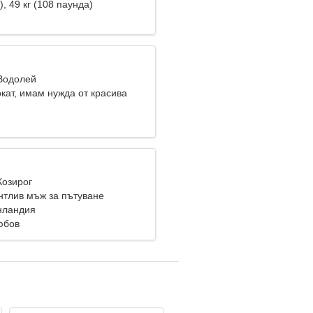
), 49 кг (108 паунда)
 Водолей
кат, имам нужда от красива
Козирог
нтлив мъж за пътуване
нландия
юбов