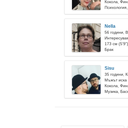
Кокола, Фи
Психология
Nella
56 години, 
Интересувам
173 см (5'9"
Брак
Sisu
35 години, 
Мъжът иска 
Кокола, Фи
Музика, Бас