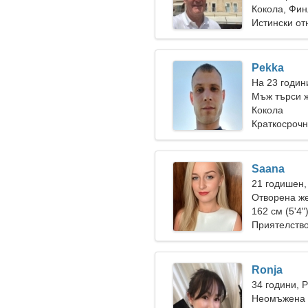
Кокола, Фи
Истински о
Pekka
На 23 годин
Мъж търси 
Кокола
Краткосрочн
Saana
21 годишен,
Отворена же
любов
162 см (5'4"
Приятелств
Ronja
34 години, 
Неомъжена ж