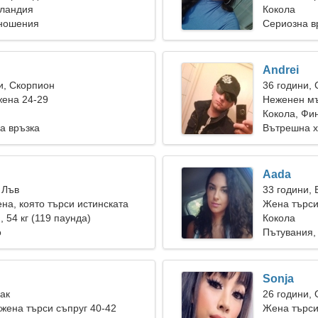
нландия
Кокола
тношения
Сериозна в
Andrei
и, Скорпион
36 години,
жена 24-29
Неженен мъ
Кокола, Фи
а връзка
Вътрешна х
Aada
 Лъв
33 години, 
на, която търси истинската
Жена търси
), 54 кг (119 паунда)
Кокола
о
Пътувания,
Sonja
Рак
26 години,
ена търси съпруг 40-42
Жена търс