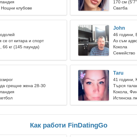
нландия
170 см (5'7"
, Нощни клубове
Сватба
John
Водолей
46 години,
 се от китара и спорт
Аз съм адво
), 66 кг (145 паунда)
жена
Кокола
Семейство
Taru
Козирог
41 години, 
да срещне жена 28-30
Търся тала
нландия
Кокола, Фи
кетбол
Истинска л
Как работи FinDatingGo