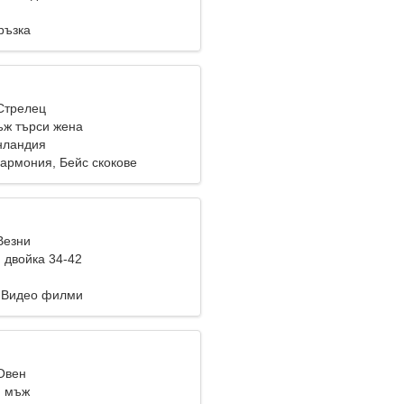
ръзка
 Стрелец
ж търси жена
нландия
армония, Бейс скокове
Везни
 двойка 34-42
 Видео филми
 Овен
и мъж