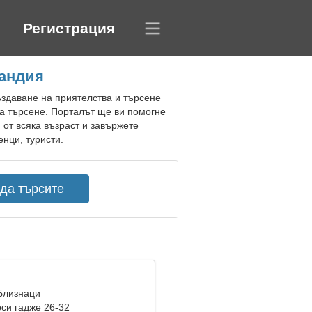
Регистрация
ландия
ъздаване на приятелства и търсене
а търсене. Порталът ще ви помогне
от всяка възраст и завържете
нци, туристи.
 Близнаци
си гадже 26-32