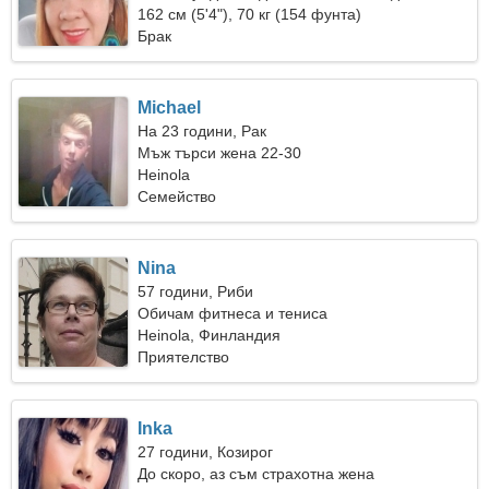
танцуваме заедно
162 см (5'4"), 70 кг (154 фунта)
Брак
Michael
На 23 години, Рак
Мъж търси жена 22-30
Heinola
Семейство
Nina
57 години, Риби
Обичам фитнеса и тениса
Heinola, Финландия
Приятелство
Inka
27 години, Козирог
До скоро, аз съм страхотна жена