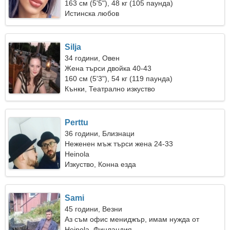
163 см (5'5"), 48 кг (105 паунда)
Истинска любов
Silja
34 години, Овен
Жена търси двойка 40-43
160 см (5'3"), 54 кг (119 паунда)
Кънки, Театрално изкуство
Perttu
36 години, Близнаци
Неженен мъж търси жена 24-33
Heinola
Изкуство, Конна езда
Sami
45 години, Везни
Аз съм офис мениджър, имам нужда от
красива жена
Heinola, Финландия