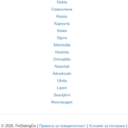
Nokia
Савонлина
Raisio
Кархула
Кеми
Sipoo
Mäntsälä
Nastola
Orimattila
Naantali
Äänekoski
Ulvila
Liperi
Saarijärvi
Финландия
© 2026, FinDatingGo |
Правила за поверителност
|
Условия за ползване
|