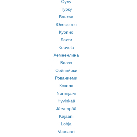
Оулу
Турку
Вантаа
Ювяскюля
Куопио
Лахти
Kouvola
Хемеенлина
Вааза
Сейняйоки
Рованиеми
Кокола
Nurmijärvi
Hyvinkää
Järvenpää
Kajaani
Lohja
Vuosaari