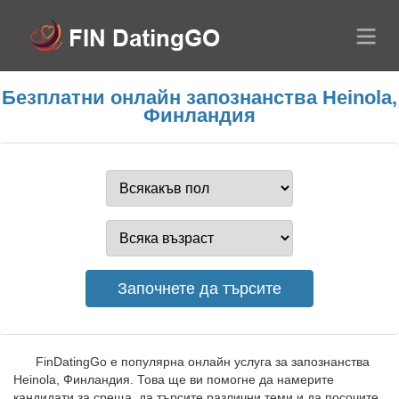
Безплатни онлайн запознанства Heinola,
Финландия
FinDatingGo е популярна онлайн услуга за запознанства
Heinola, Финландия. Това ще ви помогне да намерите
кандидати за среща, да търсите различни теми и да посочите