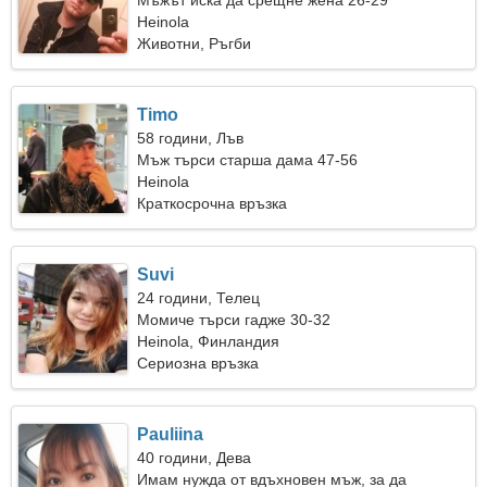
Мъжът иска да срещне жена 26-29
Heinola
Животни, Ръгби
Timo
58 години, Лъв
Мъж търси старша дама 47-56
Heinola
Краткосрочна връзка
Suvi
24 години, Телец
Момиче търси гадже 30-32
Heinola, Финландия
Сериозна връзка
Pauliina
40 години, Дева
Имам нужда от вдъхновен мъж, за да