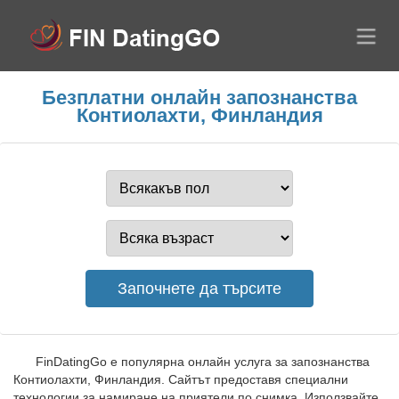
Безплатни онлайн запознанства
Контиолахти, Финландия
FinDatingGo е популярна онлайн услуга за запознанства
Контиолахти, Финландия. Сайтът предоставя специални
технологии за намиране на приятели по снимка. Използвайте