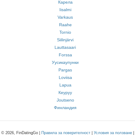
Карела
Iisalmi
Varkaus
Raahe
Tornio
Siilinjärvi
Lauttasaari
Forssa
Уусикаупунки
Pargas
Loviisa
Lapua
Кеуруу
Joutseno
Финландия
© 2026, FinDatingGo |
Правила за поверителност
|
Условия за ползване
|