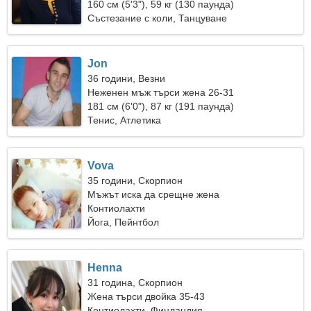
160 см (5'3"), 59 кг (130 паунда)
Състезание с коли, Танцуване
Jon
36 години, Везни
Неженен мъж търси жена 26-31
181 см (6'0"), 87 кг (191 паунда)
Тенис, Атлетика
Vova
35 години, Скорпион
Мъжът иска да срещне жена
Контиолахти
Йога, Пейнтбол
Henna
31 година, Скорпион
Жена търси двойка 35-43
Контиолахти, Финландия