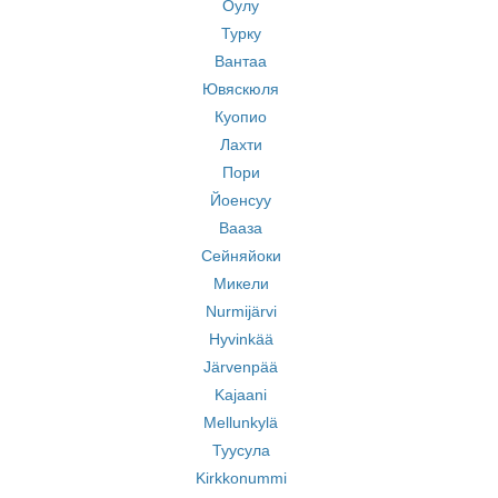
Оулу
Турку
Вантаа
Ювяскюля
Куопио
Лахти
Пори
Йоенсуу
Вааза
Сейняйоки
Микели
Nurmijärvi
Hyvinkää
Järvenpää
Kajaani
Mellunkylä
Туусула
Kirkkonummi