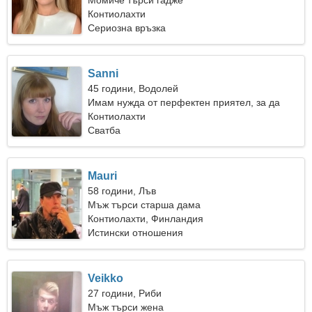
Момиче търси гадже
Контиолахти
Сериозна връзка
Sanni
45 години, Водолей
Имам нужда от перфектен приятел, за да
караме ски заедно
Контиолахти
Сватба
Mauri
58 години, Лъв
Мъж търси старша дама
Контиолахти, Финландия
Истински отношения
Veikko
27 години, Риби
Мъж търси жена