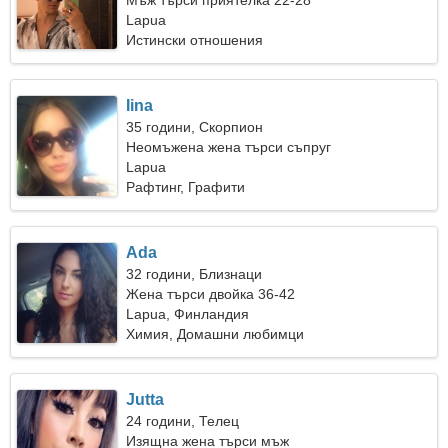
Мъж търси приятелка 22-28
Lapua
Истински отношения
Iina
35 години, Скорпион
Неомъжена жена търси съпруг
Lapua
Рафтинг, Графити
Ada
32 години, Близнаци
Жена търси двойка 36-42
Lapua, Финландия
Химия, Домашни любимци
Jutta
24 години, Телец
Изящна жена търси мъж