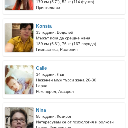
170 см (5'7"), 52 кг (114 фунта)
Приятелство
Konsta
33 години, Водолей
Мъжът иска да срещне жена
189 см (6'3"), 76 кг (167 паунда)
Гимнастика, Растения
Calle
34 години, Лъв
Неженен мъж търси жена 26-30
Lapua
Рокендрол, Акварел
Nina
58 години, Козирог
Интересувам се от психология и ролкови
кънки
Lapua, Финландия