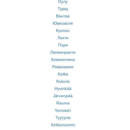
Оулу
Турку
Вантаа
Ювяскюля
Куопио
Лахти
Пори
Лапеенранта
Хемеенлина
Рованиеми
Kotka
Кокола
Hyvinkää
Järvenpää
Rauma
Vuosaari
Туусула
Kirkkonummi