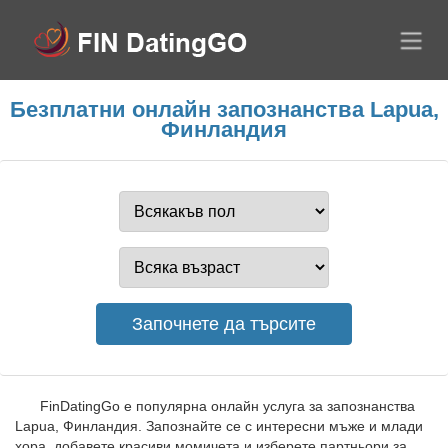
Безплатни онлайн запознанства Lapua,
Финландия
FinDatingGo е популярна онлайн услуга за запознанства
Lapua, Финландия. Запознайте се с интересни мъже и млади
хора, добавете красиви момичета и изберете партньори за