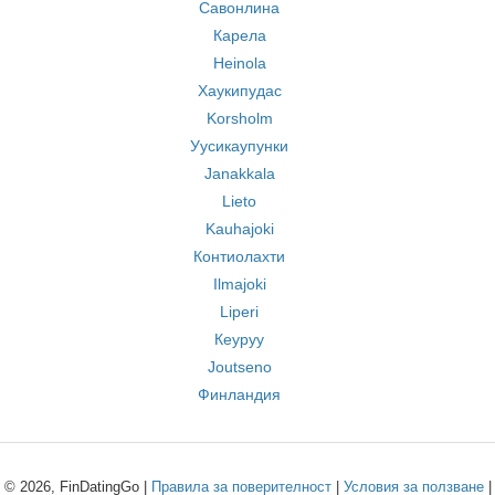
Савонлина
Карела
Heinola
Хаукипудас
Korsholm
Уусикаупунки
Janakkala
Lieto
Kauhajoki
Контиолахти
Ilmajoki
Liperi
Кеуруу
Joutseno
Финландия
© 2026, FinDatingGo |
Правила за поверителност
|
Условия за ползване
|