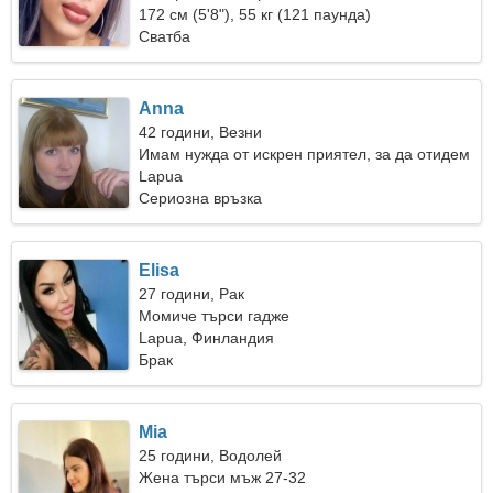
172 см (5'8"), 55 кг (121 паунда)
Сватба
Anna
42 години, Везни
Имам нужда от искрен приятел, за да отидем
на къмпинг заедно
Lapua
Сериозна връзка
Elisa
27 години, Рак
Момиче търси гадже
Lapua, Финландия
Брак
Mia
25 години, Водолей
Жена търси мъж 27-32