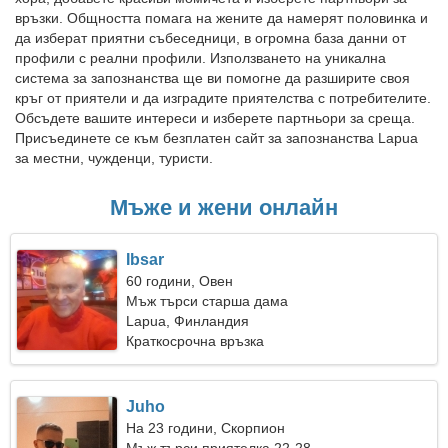
връзки. Общността помага на жените да намерят половинка и
да изберат приятни събеседници, в огромна база данни от
профили с реални профили. Използването на уникална
система за запознанства ще ви помогне да разширите своя
кръг от приятели и да изградите приятелства с потребителите.
Обсъдете вашите интереси и изберете партньори за среща.
Присъединете се към безплатен сайт за запознанства Lapua
за местни, чужденци, туристи.
Мъже и жени онлайн
Ibsar
60 години, Овен
Мъж търси старша дама
Lapua, Финландия
Краткосрочна връзка
Juho
На 23 години, Скорпион