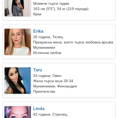
Момиче търси гадже
163 см (5'5"), 54 кг (119 паунда)
Брак
Erika
26 години, Телец
Прекрасна жена, която търси любовна връзка
Мункиниеми
Истинска любов
Taru
24 години, Овен
Жена търси мъж 28-34
Мункиниеми, Финландия
Приятелство
Linda
42 години, Стрелец