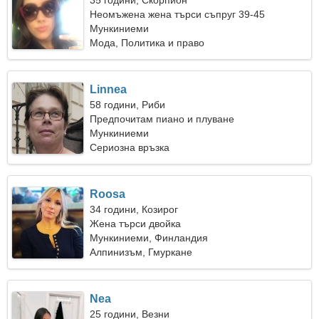
35 години, Скорпион
Неомъжена жена търси съпруг 39-45
Мункиниеми
Мода, Политика и право
Linnea
58 години, Риби
Предпочитам пиано и плуване
Мункиниеми
Сериозна връзка
Roosa
34 години, Козирог
Жена търси двойка
Мункиниеми, Финландия
Алпинизъм, Гмуркане
Nea
25 години, Везни