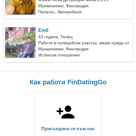
Мункиниеми, Финландия
Пилатес, Автомобили
Emil
43 години, Телец
Работя в полицейски участък, имам нужда от
общителна жена
Мункиниеми, Финландия
Истински отношения
Как работи FinDatingGo
Присъедини се към нас