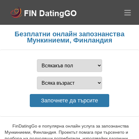
Безплатни онлайн запознанства
Мункиниеми, Финландия
FinDatingGo е популярна онлайн услуга за запознанства
Мункиниеми, Финландия. Проектът помага при търсенето и
подбора на подходящи потребители, използвайки различни