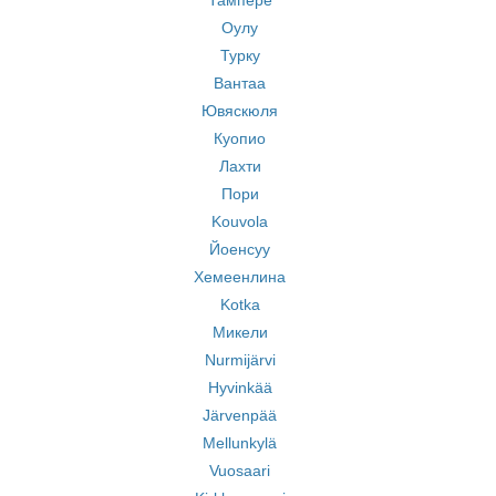
Тампере
Оулу
Турку
Вантаа
Ювяскюля
Куопио
Лахти
Пори
Kouvola
Йоенсуу
Хемеенлина
Kotka
Микели
Nurmijärvi
Hyvinkää
Järvenpää
Mellunkylä
Vuosaari