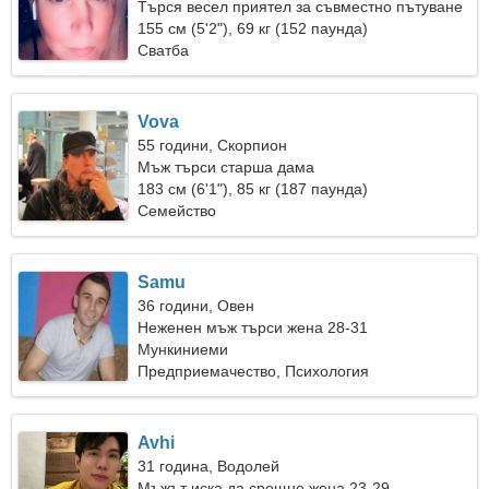
Търся весел приятел за съвместно пътуване
155 см (5'2"), 69 кг (152 паунда)
Сватба
Vova
55 години, Скорпион
Мъж търси старша дама
183 см (6'1"), 85 кг (187 паунда)
Семейство
Samu
36 години, Овен
Неженен мъж търси жена 28-31
Мункиниеми
Предприемачество, Психология
Avhi
31 година, Водолей
Мъжът иска да срещне жена 23-29