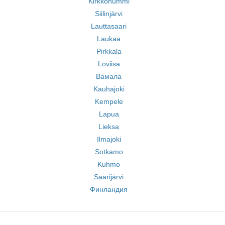
Kirkkonummi
Siilinjärvi
Lauttasaari
Laukaa
Pirkkala
Loviisa
Вамала
Kauhajoki
Kempele
Lapua
Lieksa
Ilmajoki
Sotkamo
Kuhmo
Saarijärvi
Финландия