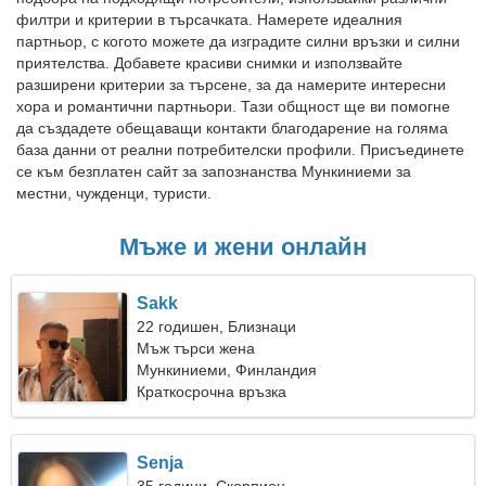
филтри и критерии в търсачката. Намерете идеалния
партньор, с когото можете да изградите силни връзки и силни
приятелства. Добавете красиви снимки и използвайте
разширени критерии за търсене, за да намерите интересни
хора и романтични партньори. Тази общност ще ви помогне
да създадете обещаващи контакти благодарение на голяма
база данни от реални потребителски профили. Присъединете
се към безплатен сайт за запознанства Мункиниеми за
местни, чужденци, туристи.
Мъже и жени онлайн
Sakk
22 годишен, Близнаци
Мъж търси жена
Мункиниеми, Финландия
Краткосрочна връзка
Senja