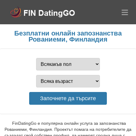
Безплатни онлайн запознанства
Рованиеми, Финландия
FinDatingGo е популярна онлайн услуга за запознанства
Рованиеми, Финландия. Проектът помага на потребителите да
създадат свой собствен профил, да намерят сродна душа с