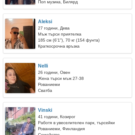
Поп музика, Билярд
Aleksi
27 години, Дева
Мъж търси приятелка
185 см (6'1"), 70 кг (154 фунта)
Краткосрочна връзка
Nelli
26 години, Овен
Жена търси мъж 27-38
Рованиеми
Сватба
Vinski
41 години, Козирог
Работя в увеселителен парк, търсейки
красива жена
Рованиеми, Финландия
Семейство