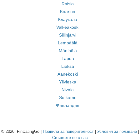
Raisio
Kaarina
Клаукала
Valkeakoski
Siilinjärvi
Lempäälä
Mäntsälä
Lapua
Lieksa
Äänekoski
Ylivieska
Nivala
Sotkamo
Финландия
© 2026, FinDatingGo |
Правила за поверителност
|
Условия за ползване
|
Свържете се с нас