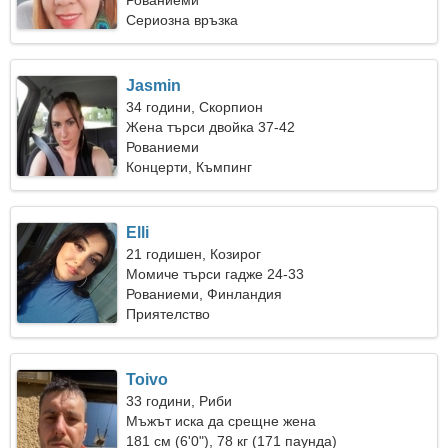
Рованиеми
Сериозна връзка
Jasmin
34 години, Скорпион
Жена търси двойка 37-42
Рованиеми
Концерти, Къмпинг
Elli
21 годишен, Козирог
Момиче търси гадже 24-33
Рованиеми, Финландия
Приятелство
Toivo
33 години, Риби
Мъжът иска да срещне жена
181 см (6'0"), 78 кг (171 паунда)