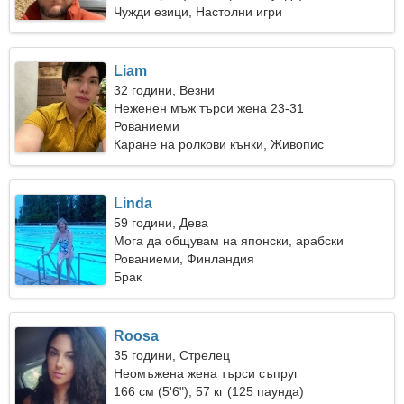
Чужди езици, Настолни игри
Liam
32 години, Везни
Неженен мъж търси жена 23-31
Рованиеми
Каране на ролкови кънки, Живопис
Linda
59 години, Дева
Мога да общувам на японски, арабски
Рованиеми, Финландия
Брак
Roosa
35 години, Стрелец
Неомъжена жена търси съпруг
166 см (5'6"), 57 кг (125 паунда)