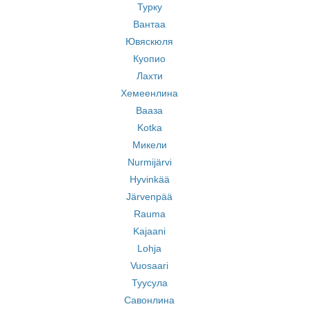
Турку
Вантаа
Ювяскюля
Куопио
Лахти
Хемеенлина
Вааза
Kotka
Микели
Nurmijärvi
Hyvinkää
Järvenpää
Rauma
Kajaani
Lohja
Vuosaari
Туусула
Савонлина