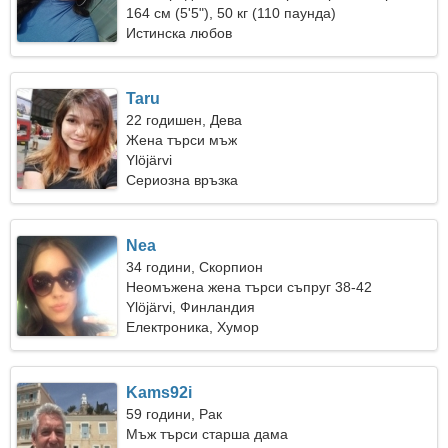
164 см (5'5"), 50 кг (110 паунда)
Истинска любов
Taru
22 годишен, Дева
Жена търси мъж
Ylöjärvi
Сериозна връзка
Nea
34 години, Скорпион
Неомъжена жена търси съпруг 38-42
Ylöjärvi, Финландия
Електроника, Хумор
Kams92i
59 години, Рак
Мъж търси старша дама