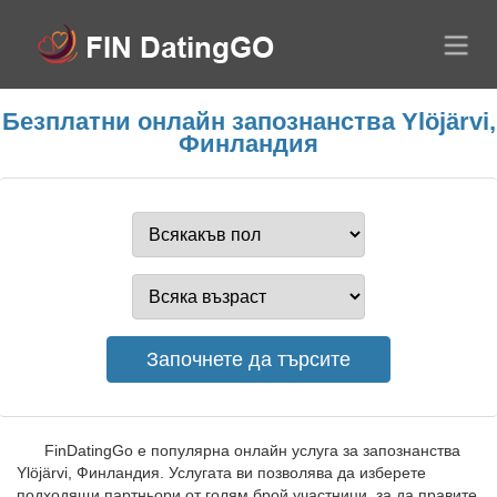
Безплатни онлайн запознанства Ylöjärvi,
Финландия
FinDatingGo е популярна онлайн услуга за запознанства
Ylöjärvi, Финландия. Услугата ви позволява да изберете
подходящи партньори от голям брой участници, за да правите