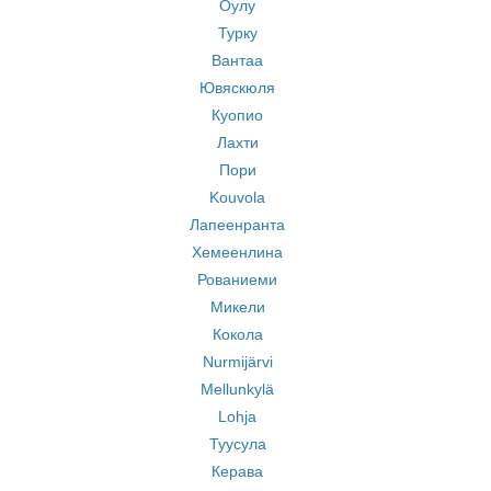
Оулу
Турку
Вантаа
Ювяскюля
Куопио
Лахти
Пори
Kouvola
Лапеенранта
Хемеенлина
Рованиеми
Микели
Кокола
Nurmijärvi
Mellunkylä
Lohja
Туусула
Керава