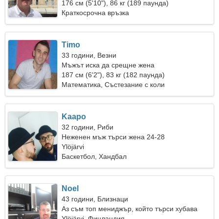
176 см (5'10"), 86 кг (189 паунда)
Краткосрочна връзка
Timo
33 години, Везни
Мъжът иска да срещне жена
187 см (6'2"), 83 кг (182 паунда)
Математика, Състезание с коли
Kaapo
32 години, Риби
Неженен мъж търси жена 24-28
Ylöjärvi
Баскетбол, Хандбал
Noel
43 години, Близнаци
Аз съм топ мениджър, който търси хубава
жена
Ylöjärvi, Финландия