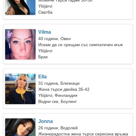
Момиче търси гадже 30-36
Ylöjärvi
Сватба
Vilma
40 години, Овен
Искам да се срещам със симпатичен мъж
Ylöjärvi
Брак
Ella
31 година, Близнаци
Жена търси двойка 35-42
Ylöjärvi, Финландия
Водни ски, Боулинг
Jonna
26 години, Водолей
Жизнерадостна жена търси сериозна връзка